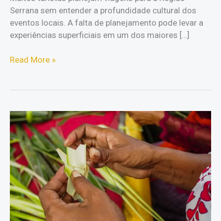
Serrana sem entender a profundidade cultural dos
eventos locais. A falta de planejamento pode levar a
experiências superficiais em um dos maiores […]
O
Read More »
QUE
É
Bauernfest:
Guia
Completo
da
Festa
Alemã
(Petrópolis)