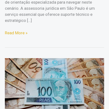
de orientação especializada para navegar neste
cenário. A assessoria jurídica em São Paulo é um
serviço essencial que oferece suporte técnico e
estratégico […]
Assessoria
Read More »
jurídica
em
São
Paulo:
essencial
para
você