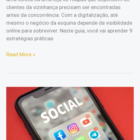
clientes da vizinhança precisam ser encontradas
antes da concorrência. Com a digitalização, até
mesmo o negócio da esquina depende da visibilidade
online para sobreviver. Neste guia, você vai aprender 9
estratégias práticas
Marketing
Read More »
local:
9
estratégias
para
empresas!