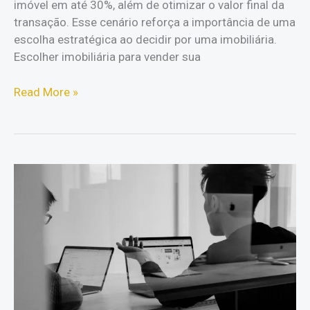
imóvel em até 30%, além de otimizar o valor final da
transação. Esse cenário reforça a importância de uma
escolha estratégica ao decidir por uma imobiliária.
Escolher imobiliária para vender sua
Critérios
Read More »
essenciais
ao
escolher
imobiliária
para
vender
sua
casa
sem
estresse