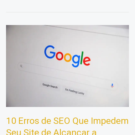
transformar
marketing
em
clientes
reais?
10 Erros de SEO Que Impedem
Seu Site de Alcançar a