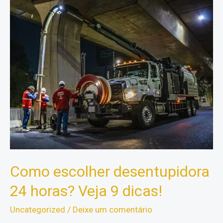
Impedem
Seu
Site
de
Alcançar
a
Primeira
Página
Como escolher desentupidora
24 horas? Veja 9 dicas!
Uncategorized
/
Deixe um comentário