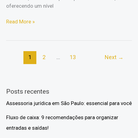
oferecendo um nível
Grupos
Read More »
secretos
Telegram:
Acesso
Exclusivo
1
2
…
13
Next
→
Posts recentes
Assessoria jurídica em São Paulo: essencial para você
Fluxo de caixa: 9 recomendações para organizar
entradas e saídas!