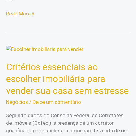
Fluxo
Read More »
de
caixa:
9
recomendações
para
organizar
Critérios essenciais ao
entradas
e
escolher imobiliária para
saídas!
vender sua casa sem estresse
Negócios
/
Deixe um comentário
Segundo dados do Conselho Federal de Corretores
de Imóveis (Cofeci), a presença de um corretor
qualificado pode acelerar o processo de venda de um