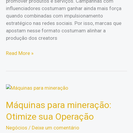
promover produtos e serviços. Campanhas com
influenciadores costumam ganhar ainda mais força
quando combinadas com impulsionamento
estratégico nas redes sociais. Por isso, marcas que
apostam nesse formato costumam alinhar a
produção dos creators
Marketing
Read More »
de
influência:
9
benefícios
em
usar
Máquinas para mineração:
esta
estratégia!
Otimize sua Operação
Negócios
/
Deixe um comentário