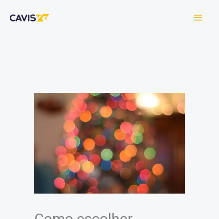
Ir
para
o
conteúdo
Como escolher